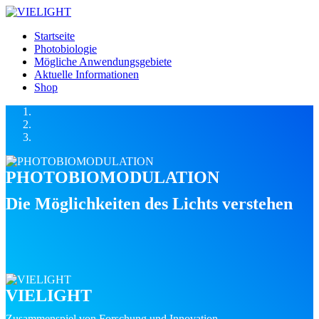
Startseite
Photobiologie
Mögliche Anwendungsgebiete
Aktuelle Informationen
Shop
PHOTOBIOMODULATION
Die Möglichkeiten des Lichts verstehen
VIELIGHT
Zusammenspiel von Forschung und Innovation